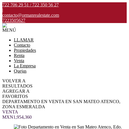
722 706 29 51 / 722 350 56 27
|
contacto@ormanrealestate.com
7223505627
MENÚ
LLAMAR
Contacto
Propiedades
Renta
Venta
La Empresa
Quejas
VOLVER A
RESULTADOS
AGREGAR A
FAVORITOS
DEPARTAMENTO EN VENTA EN SAN MATEO ATENCO,
ZONA ESMERALDA
VENTA
MXN1,954,360