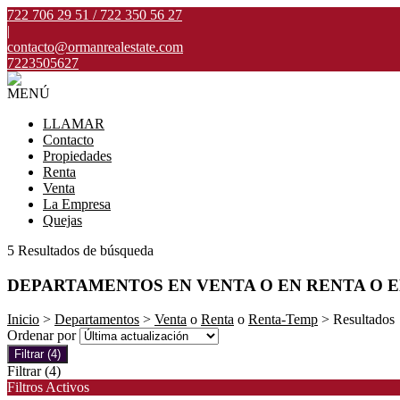
722 706 29 51 / 722 350 56 27
|
contacto@ormanrealestate.com
7223505627
MENÚ
LLAMAR
Contacto
Propiedades
Renta
Venta
La Empresa
Quejas
5 Resultados de búsqueda
DEPARTAMENTOS EN VENTA O EN RENTA O 
Inicio
>
Departamentos
>
Venta
o
Renta
o
Renta-Temp
> Resultados
Ordenar por
Filtrar
(4)
Filtrar
(4)
Filtros Activos