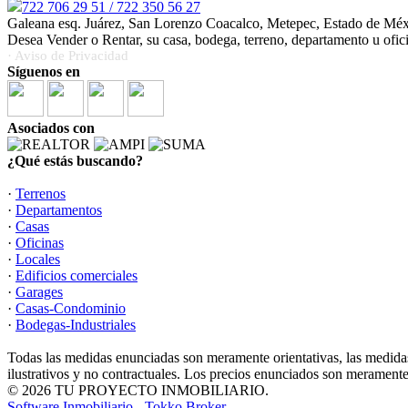
722 706 29 51 / 722 350 56 27
Galeana esq. Juárez, San Lorenzo Coacalco, Metepec, Estado de Mé
Desea Vender o Rentar, su casa, bodega, terreno, departamento u ofi
· Aviso de Privacidad
Síguenos en
Asociados con
¿Qué estás buscando?
·
Terrenos
·
Departamentos
·
Casas
·
Oficinas
·
Locales
·
Edificios comerciales
·
Garages
·
Casas-Condominio
·
Bodegas-Industriales
Todas las medidas enunciadas son meramente orientativas, las medidas
ilustrativos y no contractuales. Los precios enunciados son meramente 
© 2026 TU PROYECTO INMOBILIARIO.
Software Inmobiliario - Tokko Broker