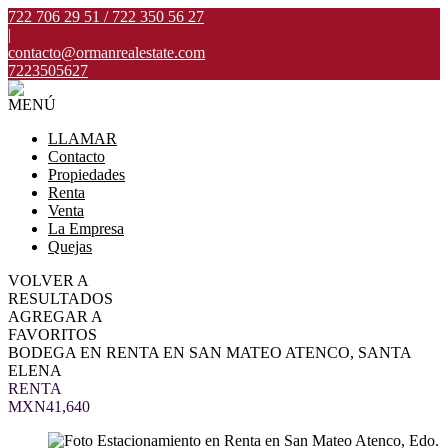
722 706 29 51 / 722 350 56 27
|
contacto@ormanrealestate.com
7223505627
MENÚ
LLAMAR
Contacto
Propiedades
Renta
Venta
La Empresa
Quejas
VOLVER A
RESULTADOS
AGREGAR A
FAVORITOS
BODEGA EN RENTA EN SAN MATEO ATENCO, SANTA
ELENA
RENTA
MXN41,640