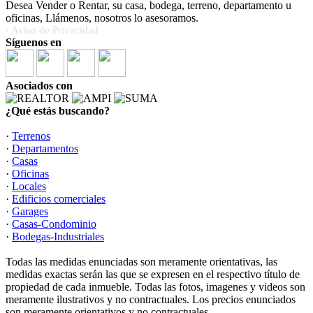
Desea Vender o Rentar, su casa, bodega, terreno, departamento u
oficinas, Llámenos, nosotros lo asesoramos.
· Aviso de Privacidad
Síguenos en
Asociados con
¿Qué estás buscando?
·
Terrenos
·
Departamentos
·
Casas
·
Oficinas
·
Locales
·
Edificios comerciales
·
Garages
·
Casas-Condominio
·
Bodegas-Industriales
Todas las medidas enunciadas son meramente orientativas, las
medidas exactas serán las que se expresen en el respectivo título de
propiedad de cada inmueble. Todas las fotos, imagenes y videos son
meramente ilustrativos y no contractuales. Los precios enunciados
son meramente orientativos y no contractuales.